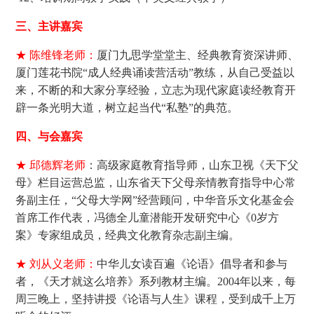
三、主讲嘉宾
★ 陈维锋老师：
厦门九思学堂堂主、经典教育资深讲师、
厦门莲花书院“成人经典诵读营活动”教练，从自己受益以
来，不断的和大家分享经验，立志为现代家庭读经教育开
辟一条光明大道，树立起当代“私塾”的典范。
四、与会嘉宾
★ 邱德辉老师
：高级家庭教育指导师，山东卫视《天下父
母》栏目运营总监，山东省天下父母亲情教育指导中心常
务副主任，“父母大学网”经营顾问，中华音乐文化基金会
首席工作代表，冯德全儿童潜能开发研究中心《0岁方
案》专家组成员，经典文化教育杂志副主编。
★ 刘从义老师：
中华儿女读百遍《论语》倡导者和参与
者，《天才就这么培养》系列教材主编。2004年以来，每
周三晚上，坚持讲授《论语与人生》课程，受到成千上万