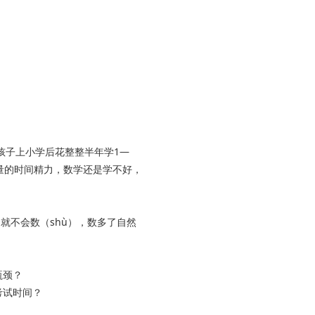
孩子上小学后花整整半年学1—
量的时间精力，数学还是学不好，
就不会数（shù），数多了自然
瓶颈？
考试时间？