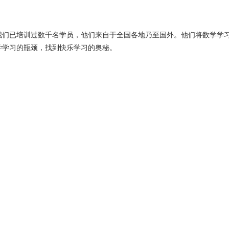
已培训过数千名学员，他们来自于全国各地乃至国外。他们将数学学习
学学习的瓶颈，找到快乐学习的奥秘。
：
天下父母爱和乐第十六