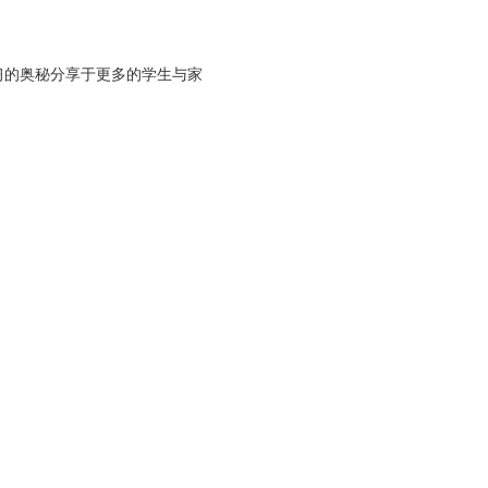
的奥秘分享于更多的学生与家
届经典教学师资培训班通告