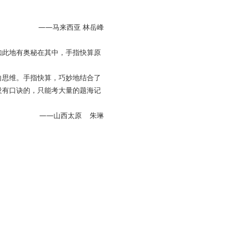
亚 林岳峰
此地有奥秘在其中，手指快算原
思维。手指快算，巧妙地结合了
没有口诀的，只能考大量的题海记
原 朱琳