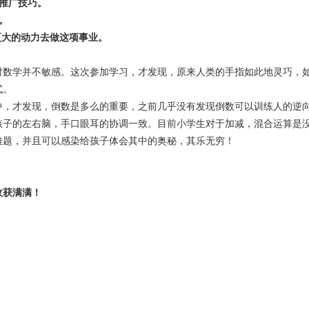
推广技巧。
。
更大的动力去做这项事业。
——马来西
学并不敏感。这次参加学习，才发现，原来人类的手指如此地灵巧，如
式。
才发现，倒数是多么的重要，之前几乎没有发现倒数可以训练人的逆向
孩子的左右脑，手口眼耳的协调一致。目前小学生对于加减，混合运算是
难题，并且可以感染给孩子体会其中的奥秘，其乐无穷！
——山西太
收获满满！