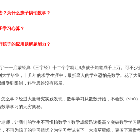
去？为什么孩子惧怕数学？
子学习心算？
升孩子的应用题解题能力？
万”——启蒙经典《三字经》十二个字就让3岁孩子知道成千上万。可不少
始到大学毕业，十几年的求学生涯中，最折磨人的学科恐怕是数学。花了大
思维受到限制，科学思维没有拓展。
怎么学？经过大量研究实践发现，数学学习从数数开始，不会数（shǔ）
着数学学习的无穷奥秘。
学老师，让我们的学生不再惧怕数学？数学成绩迅速提高？突破数学学习
母，不再为孩子的学习担忧？为学习考试省下一大堆草稿纸，更省下宝贵