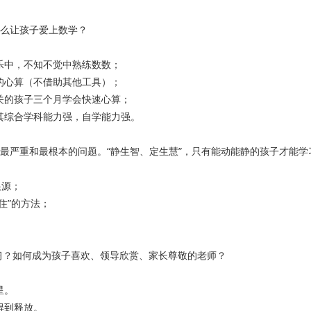
2015年全脑数学师资
么让孩子爱上数学？
玩乐中，不知不觉中熟练数数；
减的心算（不借助其他工具）；
过关的孩子三个月学会快速心算；
养其综合学科能力强，自学能力强。
生最严重和最根本的问题。“静生智、定生慧”，只有能动能静的孩子才能
根源；
住”的方法；
力
习？如何成为孩子喜欢、领导欣赏、家长尊敬的老师？
星。
得到释放。