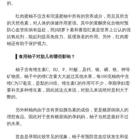
的。
红肉蜜柚不仅含有琯溪蜜柚中所有的营养成分，而且其所含
的天然色素，对人体的保健作用更强。其中的黄酮类化合物对预
防心血管疾病有益处，而β胡萝卜素和番茄红素是世界上公认的强
抗氧化剂，能起到提高免疫力、延缓衰老的作用。另外，红肉蜜
柚还有助于保护视力。
▌食用柚子对胎儿有哪些影响？
柚子含有维生素C、B2、P、叶酸，及钙、铬、磷、铁、钾等
矿物质。柚子中的维C含量大大超过其他水果，每100克柚肉中含
维C为57毫克，是梨的10倍。维生素C的作用可不少，孕期孕妇需
要补充多种维生素，因此就这点来说，对胎儿来说绝对是利大于
弊的。
另外鲜柚肉由于含有类似胰岛素的成份，更是糖尿病病人的
理想食品。因此对于患有糖尿病的孕妈妈，柚子当然是最好不过
的水果。
贫血是孕期比较常见的现象，柚子有预防贫血症状发生和促