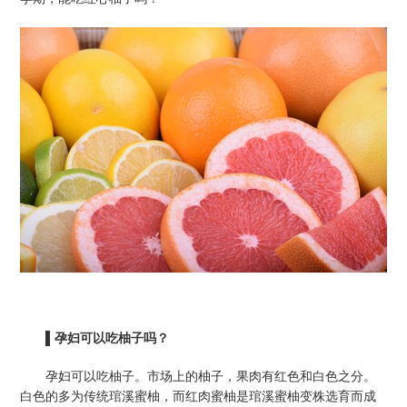
▌
孕妇可以吃柚子吗？
孕妇可以吃柚子。市场上的柚子，果肉有红色和白色之分。
白色的多为传统琯溪蜜柚，而红肉蜜柚是琯溪蜜柚变株选育而成