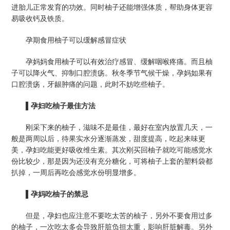
进胎儿正常发育的功效。同时柚子还能增强体质，帮助身体更容
易吸收钙及铁质。
孕期食用柚子可以缓解感冒症状
孕妈妈食用柚子可以有效治疗感冒、缓解咽喉疼痛。而且柚
子可以降火气、抑制口腔溃疡。秋冬季节气候干燥，孕妈如果有
口腔溃疡，牙龈肿痛的问题，此时不妨吃些柚子。
▌
孕妇吃柚子最佳方法
刚采下来的柚子，滋味不是最佳，最好在室内放置几天，一
般是两周以后，待果实水分逐渐蒸发，甜度提高，吃起来味更
美，孕妇吃能更好吸收维生素。其次刚买回柚子就吃可能感觉水
份比较少，那是因为还没有充分糖化，可将柚子上套的塑料袋都
扒掉，一周后再吃会感觉水份明显增多。
▌孕妈吃柚子的禁忌
但是，孕妇也应注意不要吃太苦的柚子，另外不要食用过多
的柚子，一次吃太多会导致肝脏负担太重，影响肝脏解毒。另外