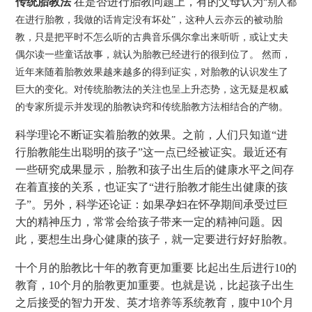
传统胎教法
在是否进行胎教问题上，有的父母认为
“别人都
在进行胎教，我做的话肯定没有坏处”，这种人云亦云的被动胎
教，只是把平时不怎么听的古典音乐偶尔拿出来听听，或让丈夫
偶尔读一些童话故事，就认为胎教已经进行的很到位了。 然而，
近年来随着胎教效果越来越多的得到证实，对胎教的认识发生了
巨大的变化。对传统胎教法的关注也呈上升态势，这无疑是权威
的专家所提示并发现的胎教诀窍和传统胎教方法相结合的产物。
科学理论不断证实着胎教的效果。之前，人们只知道“进
行胎教能生出聪明的孩子”这一点已经被证实。最近还有
一些研究成果显示，胎教和孩子出生后的健康水平之间存
在着直接的关系，也证实了“进行胎教才能生出健康的孩
子”。另外，科学还论证：如果孕妇在怀孕期间承受过巨
大的精神压力，常常会给孩子带来一定的精神问题。因
此，要想生出身心健康的孩子，就一定要进行好好胎教。
十个月的胎教比十年的教育更加重要 比起出生后进行10的
教育，10个月的胎教更加重要。也就是说，比起孩子出生
之后接受的智力开发、英才培养等系统教育，腹中10个月