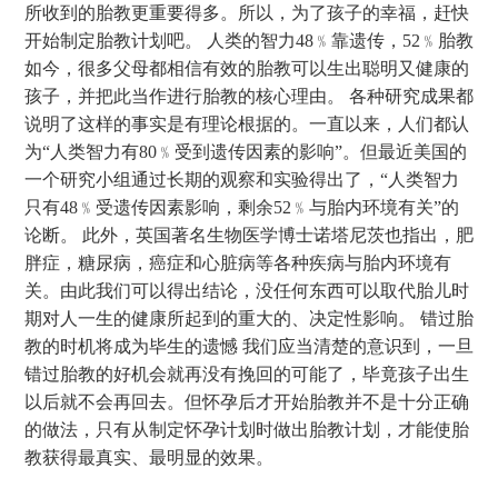
所收到的胎教更重要得多。所以，为了孩子的幸福，赶快
开始制定胎教计划吧。 人类的智力48﹪靠遗传，52﹪胎教
如今，很多父母都相信有效的胎教可以生出聪明又健康的
孩子，并把此当作进行胎教的核心理由。 各种研究成果都
说明了这样的事实是有理论根据的。一直以来，人们都认
为“人类智力有80﹪受到遗传因素的影响”。但最近美国的
一个研究小组通过长期的观察和实验得出了，“人类智力
只有48﹪受遗传因素影响，剩余52﹪与胎内环境有关”的
论断。 此外，英国著名生物医学博士诺塔尼茨也指出，肥
胖症，糖尿病，癌症和心脏病等各种疾病与胎内环境有
关。由此我们可以得出结论，没任何东西可以取代胎儿时
期对人一生的健康所起到的重大的、决定性影响。 错过胎
教的时机将成为毕生的遗憾 我们应当清楚的意识到，一旦
错过胎教的好机会就再没有挽回的可能了，毕竟孩子出生
以后就不会再回去。但怀孕后才开始胎教并不是十分正确
的做法，只有从制定怀孕计划时做出胎教计划，才能使胎
教获得最真实、最明显的效果。